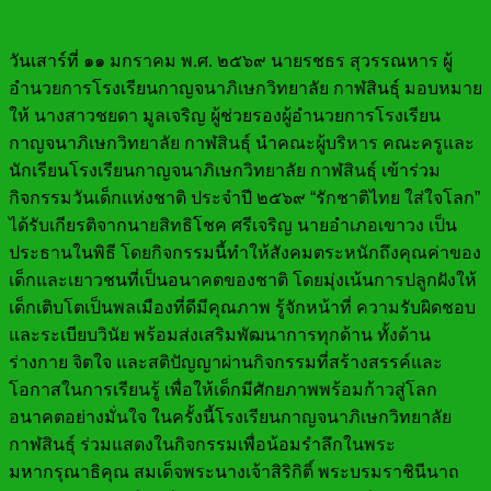
วันเสาร์ที่ ๑๑ มกราคม พ.ศ. ๒๕๖๙ นายรชธร สุวรรณหาร ผู้
อำนวยการโรงเรียนกาญจนาภิเษกวิทยาลัย กาฬสินธุ์ มอบหมาย
ให้ นางสาวชยดา มูลเจริญ ผู้ช่วยรองผู้อำนวยการโรงเรียน
กาญจนาภิเษกวิทยาลัย กาฬสินธุ์ นำคณะผู้บริหาร คณะครูและ
นักเรียนโรงเรียนกาญจนาภิเษกวิทยาลัย กาฬสินธุ์ เข้าร่วม
กิจกรรมวันเด็กแห่งชาติ ประจำปี ๒๕๖๙ “รักชาติไทย ใส่ใจโลก”
ได้รับเกียรติจากนายสิทธิโชค ศรีเจริญ นายอำเภอเขาวง เป็น
ประธานในพิธี โดยกิจกรรมนี้ทำให้สังคมตระหนักถึงคุณค่าของ
เด็กและเยาวชนที่เป็นอนาคตของชาติ โดยมุ่งเน้นการปลูกฝังให้
เด็กเติบโตเป็นพลเมืองที่ดีมีคุณภาพ รู้จักหน้าที่ ความรับผิดชอบ
และระเบียบวินัย พร้อมส่งเสริมพัฒนาการทุกด้าน ทั้งด้าน
ร่างกาย จิตใจ และสติปัญญาผ่านกิจกรรมที่สร้างสรรค์และ
โอกาสในการเรียนรู้ เพื่อให้เด็กมีศักยภาพพร้อมก้าวสู่โลก
อนาคตอย่างมั่นใจ ในครั้งนี้โรงเรียนกาญจนาภิเษกวิทยาลัย
กาฬสินธุ์ ร่วมแสดงในกิจกรรมเพื่อน้อมรำลึกในพระ
มหากรุณาธิคุณ สมเด็จพระนางเจ้าสิริกิติ์ พระบรมราชินีนาถ