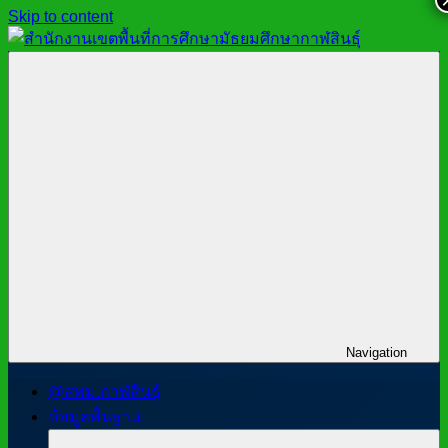
Skip to content
สำนักงาน
สพม.กาฬสินธุ์,
เขต
สำนักงาน
พื้นที่
เขต
การ
พื้นที่
ศึกษา
การ
มัธยมศึกษา
ศึกษา
กาฬสินธุ์
มัธยมศึกษา
กาฬสินธุ์
Navigation
@สพม.กาฬสินธุ์
ข้อมูลพื้นฐาน