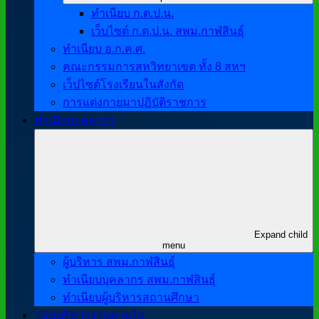
ทำเนียบ ก.ต.ป.น.
เว็บไซต์ ก.ต.ป.น. สพม.กาฬสินธุ์
ทำเนียบ อ.ก.ค.ศ.
คณะกรรมการสหวิทยาเขต ทั้ง 8 สหฯ
เว็ปไซต์โรงเรียนในสังกัด
การแต่งกายมาปฏิบัติราชการ
ทำเนียบบุคลากร
Expand child
menu
ผู้บริหาร สพม.กาฬสินธุ์
ทำเนียบบุคลากร สพม.กาฬสินธุ์
ทำเนียบผู้บริหารสถานศึกษา
กลุ่มบริหารงานภายใน