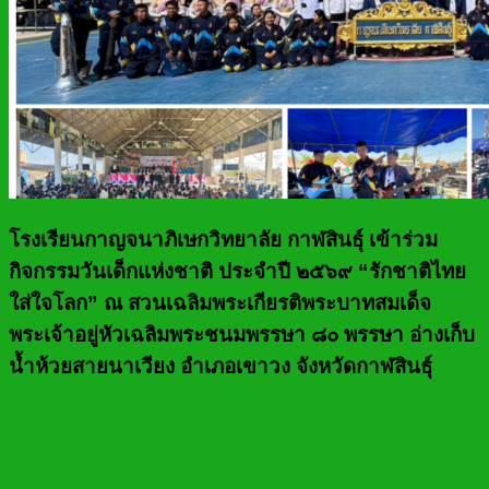
โรงเรียนกาญจนาภิเษกวิทยาลัย กาฬสินธุ์ เข้าร่วม
กิจกรรมวันเด็กแห่งชาติ ประจำปี ๒๕๖๙ “รักชาติไทย
ใส่ใจโลก” ณ สวนเฉลิมพระเกียรติพระบาทสมเด็จ
พระเจ้าอยู่หัวเฉลิมพระชนมพรรษา ๘๐ พรรษา อ่างเก็บ
น้ำห้วยสายนาเวียง อำเภอเขาวง จังหวัดกาฬสินธุ์