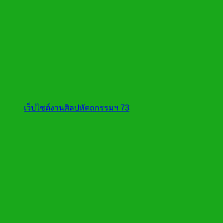
เว็ปไซต์งานศิลปหัตถกรรมฯ 73