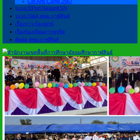
Cer.Arts Camp 2567
ระบบ EPort-SesaoKSN
ระบบ Q&A สพม.กาฬสินธุ์
เรื่องราว-ร้องทุกข์
เรื่องร้องเรียนการทุจริต
ติดต่อ สพม.กาฬสินธุ์