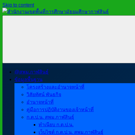
Skip to content
สำนักงาน
สพม.กาฬสินธุ์,
เขต
สำนักงาน
พื้นที่
เขต
การ
พื้นที่
ศึกษา
การ
มัธยมศึกษา
ศึกษา
กาฬสินธุ์
มัธยมศึกษา
@สพม.กาฬสินธุ์
กาฬสินธุ์
ข้อมูลพื้นฐาน
โครงสร้างและอำนาจหน้าที่
วิสัยทัศน์ พันธกิจ
อำนาจหน้าที่
คู่มือการปฏิบัติงานของเจ้าหน้าที่
ก.ต.ป.น. สพม.กาฬสินธุ์
ทำเนียบ ก.ต.ป.น.
เว็บไซต์ ก.ต.ป.น. สพม.กาฬสินธุ์