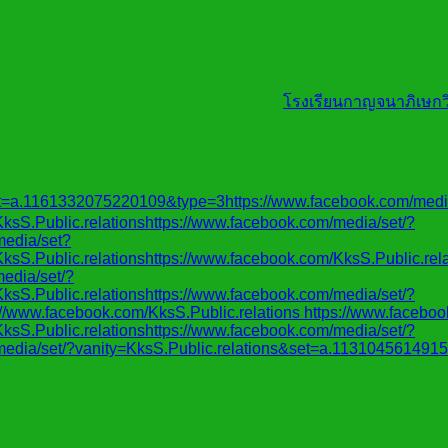
โรงเรียนกาญจนาภิเษกวิ
et=a.1161332075220109&type=3https://www.facebook.com/medi
S.Public.relationshttps://www.facebook.com/media/set/?
edia/set?
S.Public.relationshttps://www.facebook.com/KksS.Public.rela
edia/set/?
S.Public.relationshttps://www.facebook.com/media/set/?
/www.facebook.com/KksS.Public.relations https://www.facebook
S.Public.relationshttps://www.facebook.com/media/set/?
dia/set/?vanity=KksS.Public.relations&set=a.1131045614915