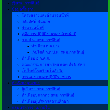
@สพม.กาฬสินธุ์
ข้อมูลพื้นฐาน
โครงสร้างและอำนาจหน้าที่
วิสัยทัศน์ พันธกิจ
อำนาจหน้าที่
คู่มือการปฏิบัติงานของเจ้าหน้าที่
ก.ต.ป.น. สพม.กาฬสินธุ์
ทำเนียบ ก.ต.ป.น.
เว็บไซต์ ก.ต.ป.น. สพม.กาฬสินธุ์
ทำเนียบ อ.ก.ค.ศ.
คณะกรรมการสหวิทยาเขต ทั้ง 8 สหฯ
เว็ปไซต์โรงเรียนในสังกัด
การแต่งกายมาปฏิบัติราชการ
ทำเนียบบุคลากร
ผู้บริหาร สพม.กาฬสินธุ์
ทำเนียบบุคลากร สพม.กาฬสินธุ์
ทำเนียบผู้บริหารสถานศึกษา
กลุ่มบริหารงานภายใน