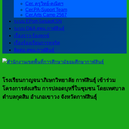
Cer. ครูวิทย์-คณิตฯ
Cer.PA-Suport Team
Cer.Arts Camp 2567
ระบบ EPort-SesaoKSN
ระบบ Q&A สพม.กาฬสินธุ์
เรื่องราว-ร้องทุกข์
เรื่องร้องเรียนการทุจริต
ติดต่อ สพม.กาฬสินธุ์
โรงเรียนกาญจนาภิเษกวิทยาลัย กาฬสินธุ์ เข้าร่วม
โครงการส่งเสริม การปลอดบุหรี่ในชุมชน โดยเทศบาล
ตำบลกุดสิม อำเภอเขาวง จังหวัดกาฬสินธุ์