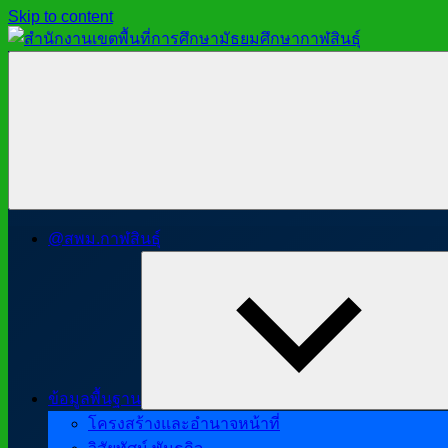
Skip to content
สำนักงาน
สพม.กาฬสินธุ์,
เขต
สำนักงาน
พื้นที่
เขต
การ
พื้นที่
ศึกษา
การ
มัธยมศึกษา
ศึกษา
กาฬสินธุ์
มัธยมศึกษา
@สพม.กาฬสินธุ์
กาฬสินธุ์
ข้อมูลพื้นฐาน
โครงสร้างและอำนาจหน้าที่