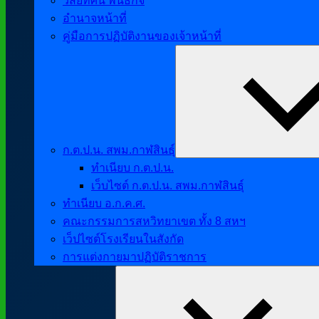
วิสัยทัศน์ พันธกิจ
อำนาจหน้าที่
คู่มือการปฏิบัติงานของเจ้าหน้าที่
ก.ต.ป.น. สพม.กาฬสินธุ์
ทำเนียบ ก.ต.ป.น.
เว็บไซต์ ก.ต.ป.น. สพม.กาฬสินธุ์
ทำเนียบ อ.ก.ค.ศ.
คณะกรรมการสหวิทยาเขต ทั้ง 8 สหฯ
เว็ปไซต์โรงเรียนในสังกัด
การแต่งกายมาปฏิบัติราชการ