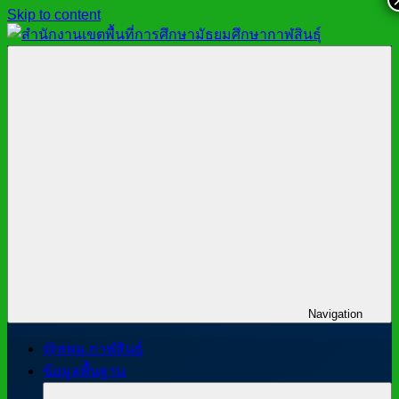
Skip to content
สำนักงาน
สพม.กาฬสินธุ์,
เขต
สำนักงาน
พื้นที่
เขต
การ
พื้นที่
ศึกษา
การ
มัธยมศึกษา
ศึกษา
กาฬสินธุ์
มัธยมศึกษา
กาฬสินธุ์
Navigation
@สพม.กาฬสินธุ์
ข้อมูลพื้นฐาน