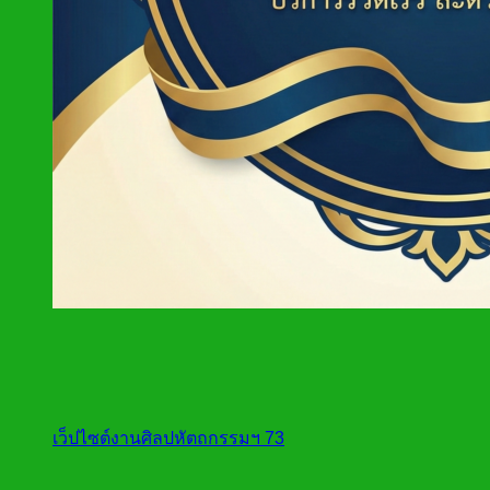
เว็ปไซต์งานศิลปหัตถกรรมฯ 73