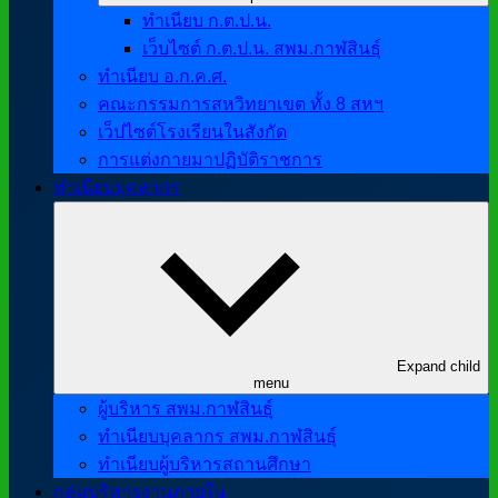
ทำเนียบ ก.ต.ป.น.
เว็บไซต์ ก.ต.ป.น. สพม.กาฬสินธุ์
ทำเนียบ อ.ก.ค.ศ.
คณะกรรมการสหวิทยาเขต ทั้ง 8 สหฯ
เว็ปไซต์โรงเรียนในสังกัด
การแต่งกายมาปฏิบัติราชการ
ทำเนียบบุคลากร
Expand child
menu
ผู้บริหาร สพม.กาฬสินธุ์
ทำเนียบบุคลากร สพม.กาฬสินธุ์
ทำเนียบผู้บริหารสถานศึกษา
กลุ่มบริหารงานภายใน