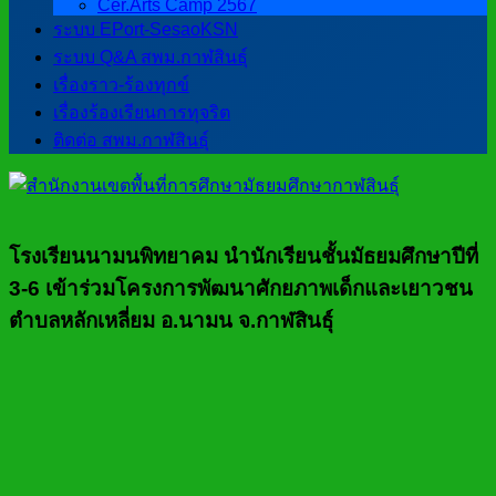
Cer.Arts Camp 2567
ระบบ EPort-SesaoKSN
ระบบ Q&A สพม.กาฬสินธุ์
เรื่องราว-ร้องทุกข์
เรื่องร้องเรียนการทุจริต
ติดต่อ สพม.กาฬสินธุ์
โรงเรียนนามนพิทยาคม นำนักเรียนชั้นมัธยมศึกษาปีที่
3-6 เข้าร่วมโครงการพัฒนาศักยภาพเด็กและเยาวชน
ตำบลหลักเหลี่ยม อ.นามน จ.กาฬสินธุ์