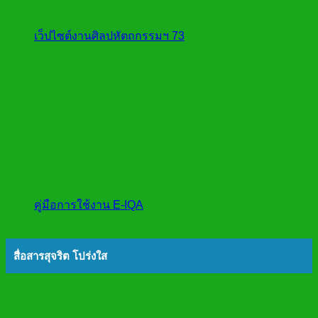
เว็ปไซต์งานศิลปหัตถกรรมฯ 73
คู่มือการใช้งาน E-IQA
สื่อสารสุจริต โปร่งใส