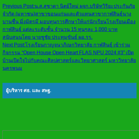
Previous Post:
น.ส.สุชาดา นิตย์ใหม่ ผจก.บริษัทวิริยะประกันภัย
จำกัด (มหาชน)สาขาขอนแก่นและตัวแทนสาขากาฬสินธุ์นาง
บานชื่น มิ่งมิตรมี มอบทุนการศึกษาให้แก่นักเรียนโรงเรียนเมือง
กาฬสินธุ์ แต่ละระดับชั้น จำนวน 15 ทุนๆละ 1,000 บาท
สนับสนุนโดย นายชูชัย ประทุมขันธ์ ผอ.รร.
Next Post:
โรงเรียนกาญจนาภิเษกวิทยาลัย กาฬสินธุ์ เข้าร่วม
กิจกรรม “Open House Open Heart FLAS NPU 2024 #3” เปิด
บ้านเปิดใจไปกับคณะศิลปศาสตร์และวิทยาศาสตร์ มหาวิทยาลัย
นครพนม
ผู้บริหาร ศธ. และ สพฐ.