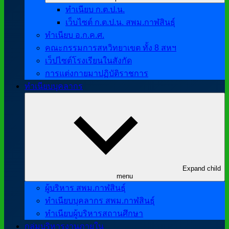
ทำเนียบ ก.ต.ป.น.
เว็บไซต์ ก.ต.ป.น. สพม.กาฬสินธุ์
ทำเนียบ อ.ก.ค.ศ.
คณะกรรมการสหวิทยาเขต ทั้ง 8 สหฯ
เว็ปไซต์โรงเรียนในสังกัด
การแต่งกายมาปฏิบัติราชการ
ทำเนียบบุคลากร
Expand child
menu
ผู้บริหาร สพม.กาฬสินธุ์
ทำเนียบบุคลากร สพม.กาฬสินธุ์
ทำเนียบผู้บริหารสถานศึกษา
กลุ่มบริหารงานภายใน