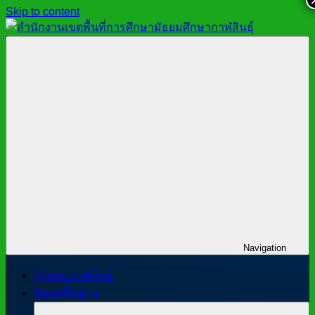
Skip to content
สำนักงาน
สพม.กาฬสินธุ์,
เขต
สำนักงาน
พื้นที่
เขต
การ
พื้นที่
ศึกษา
การ
มัธยมศึกษา
ศึกษา
กาฬสินธุ์
มัธยมศึกษา
กาฬสินธุ์
Navigation
@สพม.กาฬสินธุ์
ข้อมูลพื้นฐาน