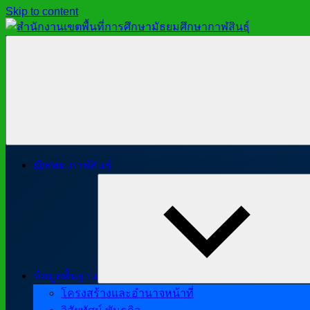
Skip to content
สำนักงาน
สพม.กาฬสินธุ์,
เขต
สำนักงาน
พื้นที่
เขต
การ
พื้นที่
ศึกษา
การ
มัธยมศึกษา
ศึกษา
กาฬสินธุ์
มัธยมศึกษา
@สพม.กาฬสินธุ์
กาฬสินธุ์
ข้อมูลพื้นฐาน
โครงสร้างและอำนาจหน้าที่