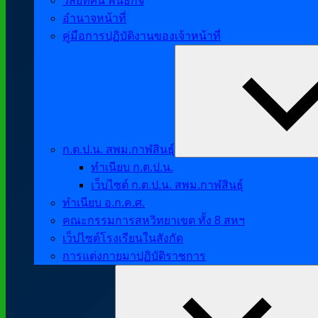
วิสัยทัศน์ พันธกิจ
อำนาจหน้าที่
คู่มือการปฏิบัติงานของเจ้าหน้าที่
ก.ต.ป.น. สพม.กาฬสินธุ์
ทำเนียบ ก.ต.ป.น.
เว็บไซต์ ก.ต.ป.น. สพม.กาฬสินธุ์
ทำเนียบ อ.ก.ค.ศ.
คณะกรรมการสหวิทยาเขต ทั้ง 8 สหฯ
เว็ปไซต์โรงเรียนในสังกัด
การแต่งกายมาปฏิบัติราชการ