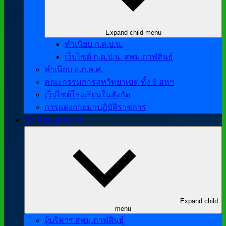
Expand child menu
ทำเนียบ ก.ต.ป.น.
เว็บไซต์ ก.ต.ป.น. สพม.กาฬสินธุ์
ทำเนียบ อ.ก.ค.ศ.
คณะกรรมการสหวิทยาเขต ทั้ง 8 สหฯ
เว็ปไซต์โรงเรียนในสังกัด
การแต่งกายมาปฏิบัติราชการ
ทำเนียบบุคลากร
Expand child
menu
ผู้บริหาร สพม.กาฬสินธุ์