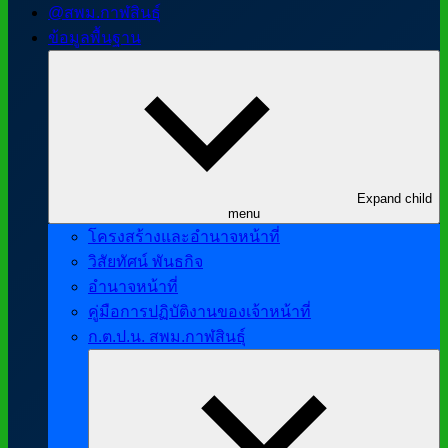
@สพม.กาฬสินธุ์
ข้อมูลพื้นฐาน
Expand child
menu
โครงสร้างและอำนาจหน้าที่
วิสัยทัศน์ พันธกิจ
อำนาจหน้าที่
คู่มือการปฏิบัติงานของเจ้าหน้าที่
ก.ต.ป.น. สพม.กาฬสินธุ์