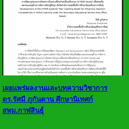
เผยแพร่ผลงานและบทความวิชาการ
ดร.รัศมี ภูกันดาน ศึกษานิเทศก์
สพม.กาฬสินธุ์