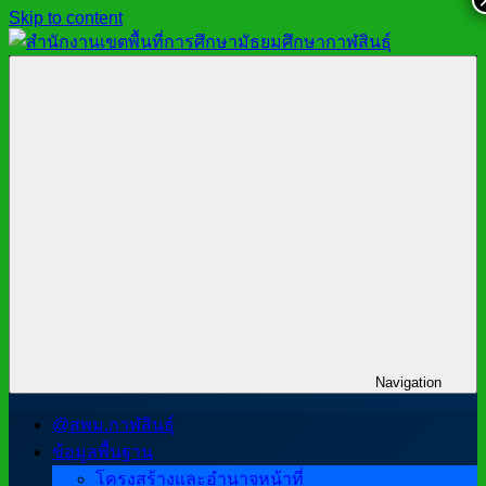
Skip to content
สำนักงาน
สพม.กาฬสินธุ์,
เขต
สำนักงาน
พื้นที่
เขต
การ
พื้นที่
ศึกษา
การ
มัธยมศึกษา
ศึกษา
กาฬสินธุ์
มัธยมศึกษา
กาฬสินธุ์
Navigation
@สพม.กาฬสินธุ์
ข้อมูลพื้นฐาน
โครงสร้างและอำนาจหน้าที่