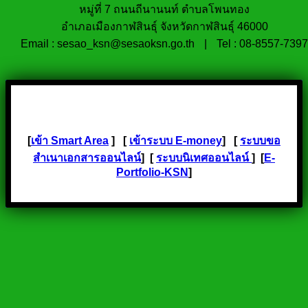
หมู่ที่ 7 ถนนถีนานนท์ ตำบลโพนทอง
อำเภอเมืองกาฬสินธุ์ จังหวัดกาฬสินธุ์ 46000
Email : sesao_ksn@sesaoksn.go.th
|
Tel : 08-8557-7397
[
เข้า Smart Area
] [
เข้าระบบ E-money
] [
ระบบขอ
สำเนาเอกสารออนไลน์
] [
ระบบนิเทศออนไลน์
] [
E-
Portfolio-KSN
]