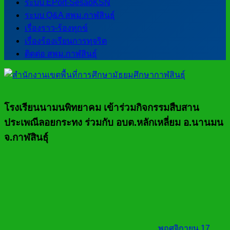
ระบบ EPort-SesaoKSN
ระบบ Q&A สพม.กาฬสินธุ์
เรื่องราว-ร้องทุกข์
เรื่องร้องเรียนการทุจริต
ติดต่อ สพม.กาฬสินธุ์
โรงเรียนนามนพิทยาคม เข้าร่วมกิจกรรมสืบสาน
ประเพณีลอยกระทง ร่วมกับ อบต.หลักเหลี่ยม อ.นานมน
จ.กาฬสินธุ์
พฤศจิกายน 17,