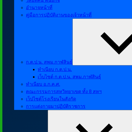
วิสัยทัศน์ พันธกิจ
อำนาจหน้าที่
คู่มือการปฏิบัติงานของเจ้าหน้าที่
ก.ต.ป.น. สพม.กาฬสินธุ์
ทำเนียบ ก.ต.ป.น.
เว็บไซต์ ก.ต.ป.น. สพม.กาฬสินธุ์
ทำเนียบ อ.ก.ค.ศ.
คณะกรรมการสหวิทยาเขต ทั้ง 8 สหฯ
เว็ปไซต์โรงเรียนในสังกัด
การแต่งกายมาปฏิบัติราชการ