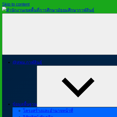
Skip to content
สำนักงาน
สพม.กาฬสินธุ์,
เขต
สำนักงาน
พื้นที่
เขต
การ
พื้นที่
ศึกษา
การ
มัธยมศึกษา
ศึกษา
กาฬสินธุ์
มัธยมศึกษา
@สพม.กาฬสินธุ์
กาฬสินธุ์
ข้อมูลพื้นฐาน
โครงสร้างและอำนาจหน้าที่