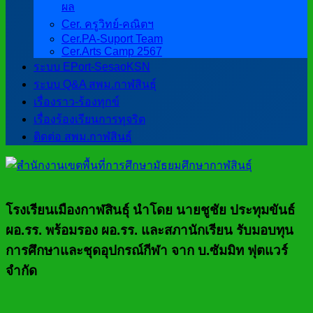
ผล
Cer. ครูวิทย์-คณิตฯ
Cer.PA-Suport Team
Cer.Arts Camp 2567
ระบบ EPort-SesaoKSN
ระบบ Q&A สพม.กาฬสินธุ์
เรื่องราว-ร้องทุกข์
เรื่องร้องเรียนการทุจริต
ติดต่อ สพม.กาฬสินธุ์
โรงเรียนเมืองกาฬสินธุ์ นำโดย นายชูชัย ประทุมขันธ์
ผอ.รร. พร้อมรอง ผอ.รร. และสภานักเรียน รับมอบทุน
การศึกษาและชุดอุปกรณ์กีฬา จาก บ.ซัมมิท ฟุตแวร์
จำกัด