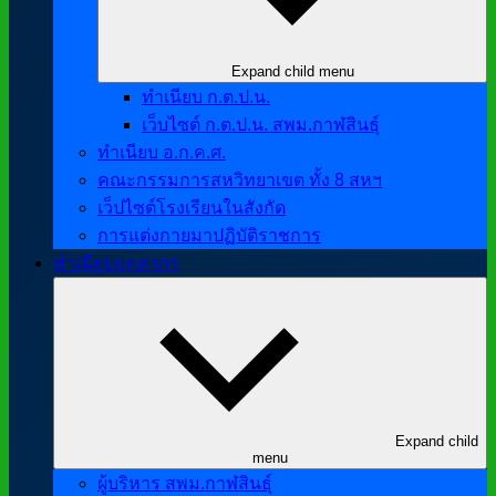
Expand child menu
ทำเนียบ ก.ต.ป.น.
เว็บไซต์ ก.ต.ป.น. สพม.กาฬสินธุ์
ทำเนียบ อ.ก.ค.ศ.
คณะกรรมการสหวิทยาเขต ทั้ง 8 สหฯ
เว็ปไซต์โรงเรียนในสังกัด
การแต่งกายมาปฏิบัติราชการ
ทำเนียบบุคลากร
Expand child
menu
ผู้บริหาร สพม.กาฬสินธุ์