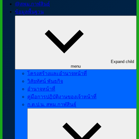
@สพม.กาฬสินธุ์
ข้อมูลพื้นฐาน
Expand child
menu
โครงสร้างและอำนาจหน้าที่
วิสัยทัศน์ พันธกิจ
อำนาจหน้าที่
คู่มือการปฏิบัติงานของเจ้าหน้าที่
ก.ต.ป.น. สพม.กาฬสินธุ์