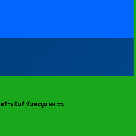
ธีระพันธ์ จันทะมูล ผอ.รร.