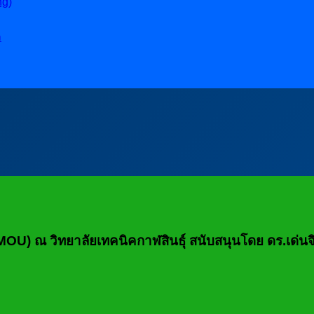
ng)
ล
MOU) ณ วิทยาลัยเทคนิคกาฬสินธุ์ สนับสนุนโดย ดร.เด่นจิต