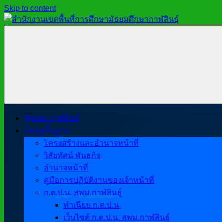
Skip to content
สำนักงาน
สพม.กาฬสินธุ์,
เขต
สำนักงาน
พื้นที่
เขต
การ
พื้นที่
ศึกษา
การ
มัธยมศึกษา
ศึกษา
กาฬสินธุ์
มัธยมศึกษา
@สพม.กาฬสินธุ์
กาฬสินธุ์
ข้อมูลพื้นฐาน
โครงสร้างและอำนาจหน้าที่
วิสัยทัศน์ พันธกิจ
อำนาจหน้าที่
คู่มือการปฏิบัติงานของเจ้าหน้าที่
ก.ต.ป.น. สพม.กาฬสินธุ์
ทำเนียบ ก.ต.ป.น.
เว็บไซต์ ก.ต.ป.น. สพม.กาฬสินธุ์