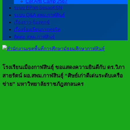
Cer.Arts Camp 2567
ระบบ EPort-SesaoKSN
ระบบ Q&A สพม.กาฬสินธุ์
เรื่องราว-ร้องทุกข์
เรื่องร้องเรียนการทุจริต
ติดต่อ สพม.กาฬสินธุ์
โรงเรียนเมืองกาฬสินธุ์ ขอแสดงความยินดีกับ ดร.วิภา
สายรัตน์ ผอ.สพม.กาฬสินธุ์ “ศิษย์เก่าดีเด่นระดับเครือ
ข่าย” มหาวิทยาลัยราชภัฎสกลนคร