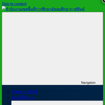
Skip to content
สำนักงาน
สพม.กาฬสินธุ์,
เขต
สำนักงาน
พื้นที่
เขต
การ
พื้นที่
ศึกษา
การ
มัธยมศึกษา
ศึกษา
กาฬสินธุ์
มัธยมศึกษา
กาฬสินธุ์
Navigation
@สพม.กาฬสินธุ์
ข้อมูลพื้นฐาน