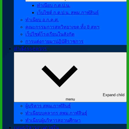
ทำเนียบ ก.ต.ป.น.
เว็บไซต์ ก.ต.ป.น. สพม.กาฬสินธุ์
ทำเนียบ อ.ก.ค.ศ.
คณะกรรมการสหวิทยาเขต ทั้ง 8 สหฯ
เว็ปไซต์โรงเรียนในสังกัด
การแต่งกายมาปฏิบัติราชการ
ทำเนียบบุคลากร
Expand child
menu
ผู้บริหาร สพม.กาฬสินธุ์
ทำเนียบบุคลากร สพม.กาฬสินธุ์
ทำเนียบผู้บริหารสถานศึกษา
กลุ่มบริหารงานภายใน