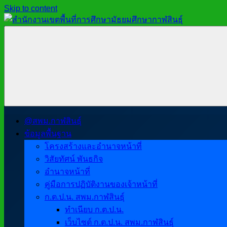
Skip to content
สำนักงาน
สพม.กาฬสินธุ์,
เขต
สำนักงาน
พื้นที่
เขต
การ
พื้นที่
ศึกษา
การ
มัธยมศึกษา
ศึกษา
กาฬสินธุ์
มัธยมศึกษา
@สพม.กาฬสินธุ์
กาฬสินธุ์
ข้อมูลพื้นฐาน
โครงสร้างและอำนาจหน้าที่
วิสัยทัศน์ พันธกิจ
อำนาจหน้าที่
คู่มือการปฏิบัติงานของเจ้าหน้าที่
ก.ต.ป.น. สพม.กาฬสินธุ์
ทำเนียบ ก.ต.ป.น.
เว็บไซต์ ก.ต.ป.น. สพม.กาฬสินธุ์