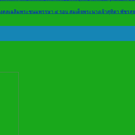
หามงคลเฉลิมพระชนมพรรษา ๔ รอบ สมเด็จพระนางเจ้าสุทิดา พัชรส