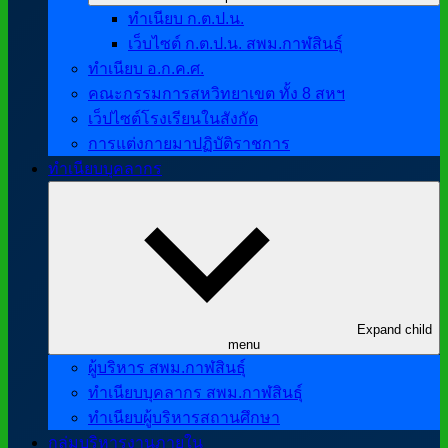
ทำเนียบ ก.ต.ป.น.
เว็บไซต์ ก.ต.ป.น. สพม.กาฬสินธุ์
ทำเนียบ อ.ก.ค.ศ.
คณะกรรมการสหวิทยาเขต ทั้ง 8 สหฯ
เว็ปไซต์โรงเรียนในสังกัด
การแต่งกายมาปฏิบัติราชการ
ทำเนียบบุคลากร
Expand child
menu
ผู้บริหาร สพม.กาฬสินธุ์
ทำเนียบบุคลากร สพม.กาฬสินธุ์
ทำเนียบผู้บริหารสถานศึกษา
กลุ่มบริหารงานภายใน