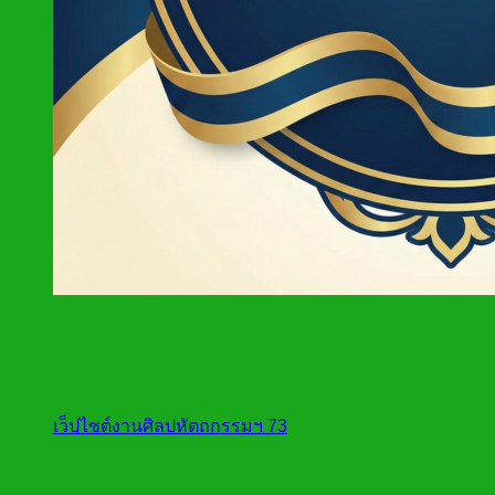
เว็ปไซต์งานศิลปหัตถกรรมฯ 73