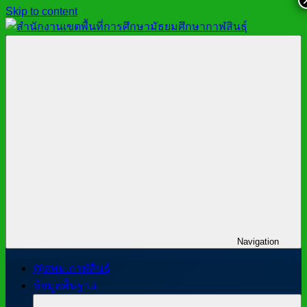
Skip to content
สำนักงาน
สพม.กาฬสินธุ์,
เขต
สำนักงาน
พื้นที่
เขต
การ
พื้นที่
ศึกษา
การ
มัธยมศึกษา
ศึกษา
กาฬสินธุ์
มัธยมศึกษา
กาฬสินธุ์
Navigation
@สพม.กาฬสินธุ์
ข้อมูลพื้นฐาน