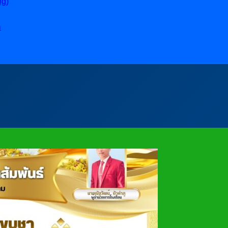
ng)
ล