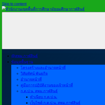
Skip to content
สำนักงาน
สพม.กาฬสินธุ์,
เขต
สำนักงาน
พื้นที่
เขต
การ
พื้นที่
ศึกษา
การ
มัธยมศึกษา
ศึกษา
กาฬสินธุ์
มัธยมศึกษา
@สพม.กาฬสินธุ์
กาฬสินธุ์
ข้อมูลพื้นฐาน
โครงสร้างและอำนาจหน้าที่
วิสัยทัศน์ พันธกิจ
อำนาจหน้าที่
คู่มือการปฏิบัติงานของเจ้าหน้าที่
ก.ต.ป.น. สพม.กาฬสินธุ์
ทำเนียบ ก.ต.ป.น.
เว็บไซต์ ก.ต.ป.น. สพม.กาฬสินธุ์