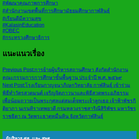
#พัฒนาคุณภาพการศึกษา
#สำนักงานเขตพื้นที่การศึกษามัธยมศึกษากาฬสินธุ์
#เรียนดีมีความสุข
#KalasinEducation
#OBEC
#กระทรวงศึกษาธิการ
แนะแนวเรื่อง
Previous Post:
การย้ายผู้บริหารสถานศึกษา สังกัดสำนักงาน
คณะกรรมการการศึกษาขั้นพื้นฐาน ประจำปี พ.ศ. ๒๕๖๙
Next Post:
โรงเรียนกาญจนาภิเษกวิทยาลัย กาฬสินธุ์ เข้าร่วม
พิธีทำวัตรสวดมนต์ เจริญจิตภาวนาและพิธีสวดพระอภิธรรม
เพื่อน้อมถวายเป็นพระกุศลแด่สมเด็จพระเจ้าลูกเธอ เจ้าฟ้าพัชรกิ
ติยาภา นเรนทิราเทพยวดี กรมหลวงราชสาริณีสิริพัชร มหาวัชร
ราชธิดา ณ วัดพระธาตุหมื่นหิน จังหวัดกาฬสินธุ์
ผู้บริหาร ศธ. และ สพฐ.