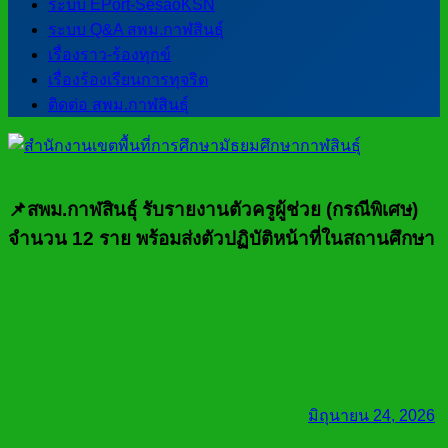
ระบบ EPort-SesaoKSN
ระบบ Q&A สพม.กาฬสินธุ์
เรื่องราว-ร้องทุกข์
เรื่องร้องเรียนการทุจริต
ติดต่อ สพม.กาฬสินธุ์
📌สพม.กาฬสินธุ์ รับรายงานตัวครูผู้ช่วย (กรณีพิเศษ)
จำนวน 12 ราย พร้อมส่งตัวปฏิบัติหน้าที่ในสถานศึกษา
มิถุนายน 24, 2026