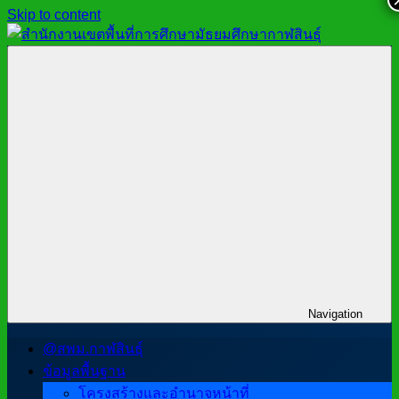
Skip to content
สำนักงาน
สพม.กาฬสินธุ์,
เขต
สำนักงาน
พื้นที่
เขต
การ
พื้นที่
ศึกษา
การ
มัธยมศึกษา
ศึกษา
กาฬสินธุ์
มัธยมศึกษา
กาฬสินธุ์
Navigation
@สพม.กาฬสินธุ์
ข้อมูลพื้นฐาน
โครงสร้างและอำนาจหน้าที่