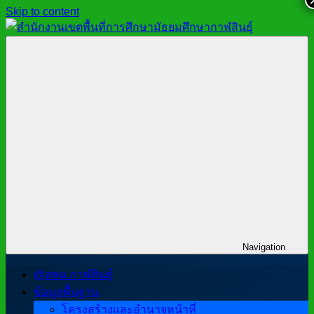
Skip to content
สำนักงาน
สพม.กาฬสินธุ์,
เขต
สำนักงาน
พื้นที่
เขต
การ
พื้นที่
ศึกษา
การ
มัธยมศึกษา
ศึกษา
กาฬสินธุ์
มัธยมศึกษา
กาฬสินธุ์
Navigation
@สพม.กาฬสินธุ์
ข้อมูลพื้นฐาน
โครงสร้างและอำนาจหน้าที่