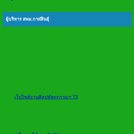
ผู้บริหาร สพม.กาฬสินธุ์
เว็ปไซต์งานศิลปหัตถกรรมฯ 73