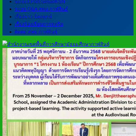
ระบบ EPort-SesaoKSN
ระบบ Q&A สพม.กาฬสินธุ์
เรื่องราว-ร้องทุกข์
เรื่องร้องเรียนการทุจริต
ติดต่อ สพม.กาฬสินธุ์