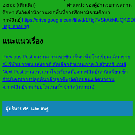
๒๕๖๖ (เพิ่มเติม) ตำแหน่ง รองผู้อำนวยการสถาน
ศึกษา สังกัดสำนักงานเขตพื้นที่การศึกษามัธยมศึกษา
กาฬสินธุ์
https://drive.google.com/file/d/17tg7VSkAkMUQK
usp=sharing
แนะแนวเรื่อง
Previous Post:
ผลงานการแข่งขันกรีฑา ทีมโรงเรียนกุฉินาราย
ณ์ กีฬาเยาวชนแห่งชาติ คัดเลือกตัวเเทนภาค 3 สุรินทร์ เกมส์
Next Post:
งานแนะแนวโรงเรียนเมืองกาฬสินธุ์นำนักเรียนเข้า
ร่วมโครงการปลูกต้นกล้า(อาชีพ)จัดโดยสนง.จัดหางาน
จ.กาฬสินธุ์ร่วมกับบ.ไมเนอร์ฯ จำกัด(มหาชน)
ผู้บริหาร ศธ. และ สพฐ.