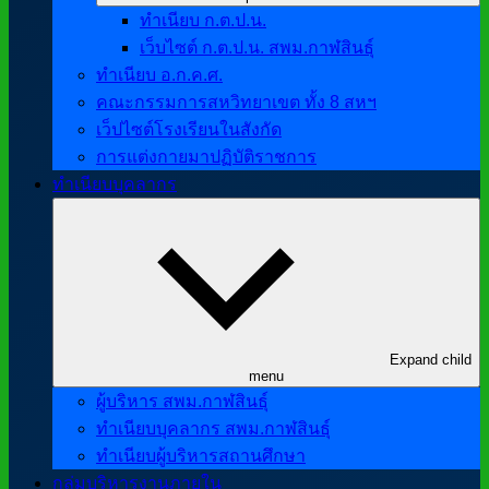
ทำเนียบ ก.ต.ป.น.
เว็บไซต์ ก.ต.ป.น. สพม.กาฬสินธุ์
ทำเนียบ อ.ก.ค.ศ.
คณะกรรมการสหวิทยาเขต ทั้ง 8 สหฯ
เว็ปไซต์โรงเรียนในสังกัด
การแต่งกายมาปฏิบัติราชการ
ทำเนียบบุคลากร
Expand child
menu
ผู้บริหาร สพม.กาฬสินธุ์
ทำเนียบบุคลากร สพม.กาฬสินธุ์
ทำเนียบผู้บริหารสถานศึกษา
กลุ่มบริหารงานภายใน