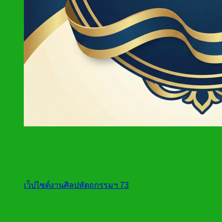
เว็ปไซต์งานศิลปหัตถกรรมฯ 73