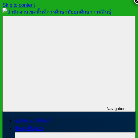
Skip to content
สำนักงาน
สพม.กาฬสินธุ์,
เขต
สำนักงาน
พื้นที่
เขต
การ
พื้นที่
ศึกษา
การ
มัธยมศึกษา
ศึกษา
กาฬสินธุ์
มัธยมศึกษา
กาฬสินธุ์
Navigation
@สพม.กาฬสินธุ์
ข้อมูลพื้นฐาน