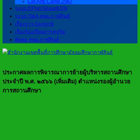
Cer.Arts Camp 2567
ระบบ EPort-SesaoKSN
ระบบ Q&A สพม.กาฬสินธุ์
เรื่องราว-ร้องทุกข์
เรื่องร้องเรียนการทุจริต
ติดต่อ สพม.กาฬสินธุ์
ประกาศผลการพิจารณาการย้ายผู้บริหารสถานศึกษา
ประจำปี พ.ศ. ๒๕๖๖ (เพิ่มเติม) ตำแหน่งรองผู้อำนวย
การสถานศึกษา