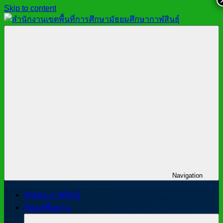
Skip to content
สำนักงาน
สพม.กาฬสินธุ์,
เขต
สำนักงาน
พื้นที่
เขต
การ
พื้นที่
ศึกษา
การ
มัธยมศึกษา
ศึกษา
กาฬสินธุ์
มัธยมศึกษา
กาฬสินธุ์
Navigation
@สพม.กาฬสินธุ์
ข้อมูลพื้นฐาน