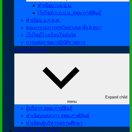
ทำเนียบ ก.ต.ป.น.
เว็บไซต์ ก.ต.ป.น. สพม.กาฬสินธุ์
ทำเนียบ อ.ก.ค.ศ.
คณะกรรมการสหวิทยาเขต ทั้ง 8 สหฯ
เว็ปไซต์โรงเรียนในสังกัด
การแต่งกายมาปฏิบัติราชการ
ทำเนียบบุคลากร
Expand child
menu
ผู้บริหาร สพม.กาฬสินธุ์
ทำเนียบบุคลากร สพม.กาฬสินธุ์
ทำเนียบผู้บริหารสถานศึกษา
กลุ่มบริหารงานภายใน