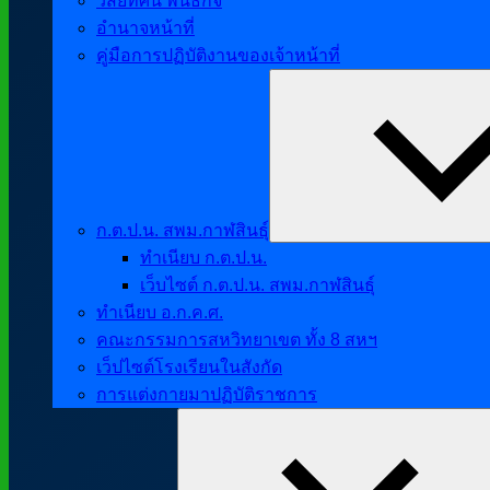
วิสัยทัศน์ พันธกิจ
อำนาจหน้าที่
คู่มือการปฏิบัติงานของเจ้าหน้าที่
ก.ต.ป.น. สพม.กาฬสินธุ์
ทำเนียบ ก.ต.ป.น.
เว็บไซต์ ก.ต.ป.น. สพม.กาฬสินธุ์
ทำเนียบ อ.ก.ค.ศ.
คณะกรรมการสหวิทยาเขต ทั้ง 8 สหฯ
เว็ปไซต์โรงเรียนในสังกัด
การแต่งกายมาปฏิบัติราชการ