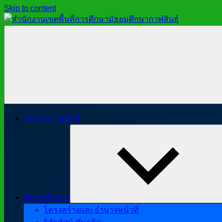
Skip to content
สำนักงาน
สพม.กาฬสินธุ์,
เขต
สำนักงาน
พื้นที่
เขต
การ
พื้นที่
ศึกษา
การ
มัธยมศึกษา
ศึกษา
กาฬสินธุ์
มัธยมศึกษา
@สพม.กาฬสินธุ์
กาฬสินธุ์
ข้อมูลพื้นฐาน
โครงสร้างและอำนาจหน้าที่