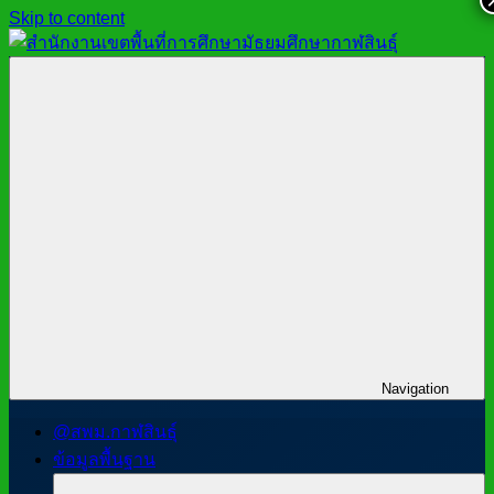
Skip to content
สำนักงาน
สพม.กาฬสินธุ์,
เขต
สำนักงาน
พื้นที่
เขต
การ
พื้นที่
ศึกษา
การ
มัธยมศึกษา
ศึกษา
กาฬสินธุ์
มัธยมศึกษา
กาฬสินธุ์
Navigation
@สพม.กาฬสินธุ์
ข้อมูลพื้นฐาน