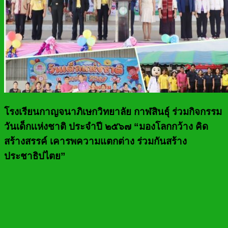
โรงเรียนกาญจนาภิเษกวิทยาลัย กาฬสินธุ์ ร่วมกิจกรรม
วันเด็กเเห่งชาติ ประจำปี ๒๕๖๗ “มองโลกกว้าง คิด
สร้างสรรค์ เคารพความแตกต่าง ร่วมกันสร้าง
ประชาธิปไตย”