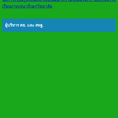
เรียนกาญจนาภิเษกวิทยาลัย
ผู้บริหาร ศธ. และ สพฐ.