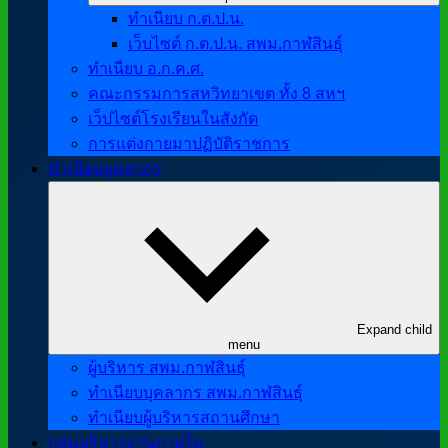
ทำเนียบ ก.ต.ป.น.
เว็บไซต์ ก.ต.ป.น. สพม.กาฬสินธุ์
ทำเนียบ อ.ก.ค.ศ.
คณะกรรมการสหวิทยาเขต ทั้ง 8 สหฯ
เว็ปไซต์โรงเรียนในสังกัด
การแต่งกายมาปฏิบัติราชการ
ทำเนียบบุคลากร
Expand child
menu
ผู้บริหาร สพม.กาฬสินธุ์
ทำเนียบบุคลากร สพม.กาฬสินธุ์
ทำเนียบผู้บริหารสถานศึกษา
กลุ่มบริหารงานภายใน