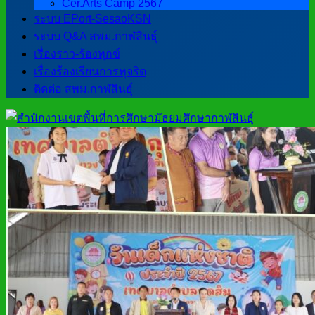
Cer.Arts Camp 2567
ระบบ EPort-SesaoKSN
ระบบ Q&A สพม.กาฬสินธุ์
เรื่องราว-ร้องทุกข์
เรื่องร้องเรียนการทุจริต
ติดต่อ สพม.กาฬสินธุ์