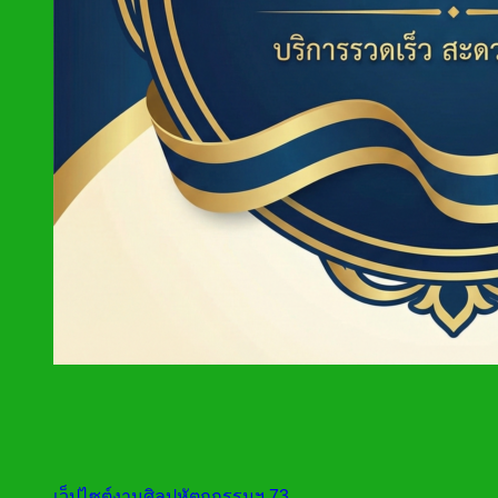
เว็ปไซต์งานศิลปหัตถกรรมฯ 73