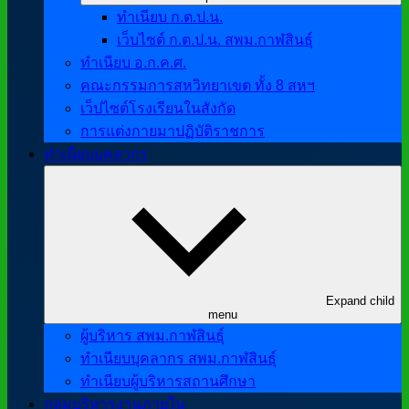
ทำเนียบ ก.ต.ป.น.
เว็บไซต์ ก.ต.ป.น. สพม.กาฬสินธุ์
ทำเนียบ อ.ก.ค.ศ.
คณะกรรมการสหวิทยาเขต ทั้ง 8 สหฯ
เว็ปไซต์โรงเรียนในสังกัด
การแต่งกายมาปฏิบัติราชการ
ทำเนียบบุคลากร
Expand child
menu
ผู้บริหาร สพม.กาฬสินธุ์
ทำเนียบบุคลากร สพม.กาฬสินธุ์
ทำเนียบผู้บริหารสถานศึกษา
กลุ่มบริหารงานภายใน