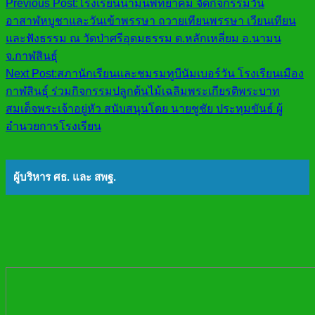
Previous Post:
โรงเรียนนามนพิทยาคม จัดกิจกรรมวัน
อาสาฬหบูชาและวันเข้าพรรษา ถวายเทียนพรรษา เวียนเทียน
และฟังธรรม ณ วัดป่าศรีอุดมธรรม ต.หลักเหลี่ยม อ.นามน
จ.กาฬสินธุ์
Next Post:
สภานักเรียนและชมรมทูบีนัมเบอร์วัน โรงเรียนเมือง
กาฬสินธุ์ ร่วมกิจกรรมปลูกต้นไม้เฉลิมพระเกียรติพระบาท
สมเด็จพระเจ้าอยู่หัว สนับสนุนโดย นายชูชัย ประทุมขันธ์ ผู้
อำนวยการโรงเรียน
ผู้บริหาร ศธ. และ สพฐ.