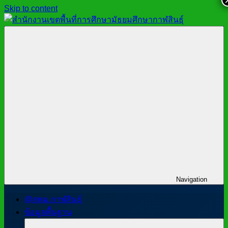
Skip to content
สำนักงาน
สพม.กาฬสินธุ์,
เขต
สำนักงาน
พื้นที่
เขต
การ
พื้นที่
ศึกษา
การ
มัธยมศึกษา
ศึกษา
กาฬสินธุ์
มัธยมศึกษา
กาฬสินธุ์
Navigation
@สพม.กาฬสินธุ์
ข้อมูลพื้นฐาน