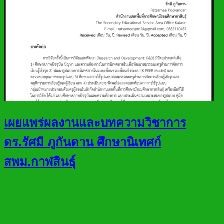
เผยแพร่ผลงานและบทความวิชาการ
ดร.รัศมี ภูกันดาน ศึกษานิเทศก์
สพม.กาฬสินธุ์