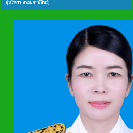
ผู้บริหาร สพม.กาฬสินธุ์