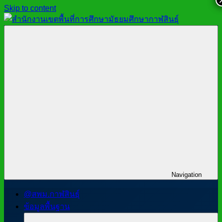
Skip to content
สำนักงาน
สพม.กาฬสินธุ์,
เขต
สำนักงาน
พื้นที่
เขต
การ
พื้นที่
ศึกษา
การ
มัธยมศึกษา
ศึกษา
กาฬสินธุ์
มัธยมศึกษา
กาฬสินธุ์
Navigation
@สพม.กาฬสินธุ์
ข้อมูลพื้นฐาน