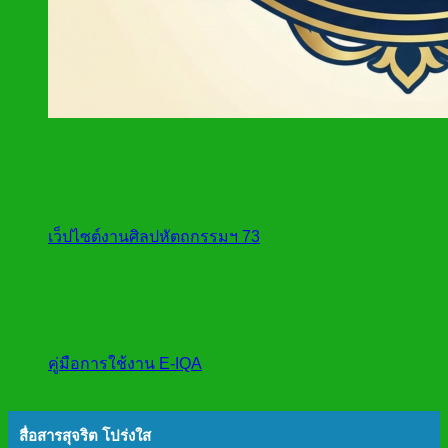
เว็ปไซต์งานศิลปหัตถกรรมฯ 73
คู่มือการใช้งาน E-IQA
สื่อสารสุจริต โปร่งใส