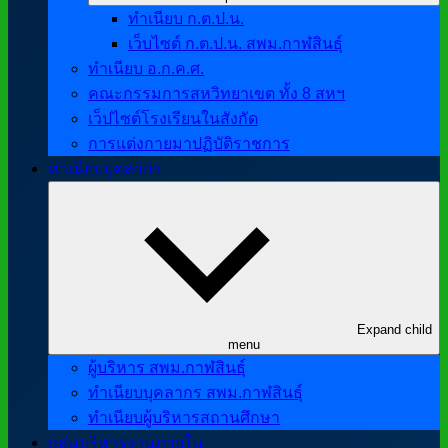
ทำเนียบ ก.ต.ป.น.
เว็บไซต์ ก.ต.ป.น. สพม.กาฬสินธุ์
ทำเนียบ อ.ก.ค.ศ.
คณะกรรมการสหวิทยาเขต ทั้ง 8 สหฯ
เว็ปไซต์โรงเรียนในสังกัด
การแต่งกายมาปฏิบัติราชการ
ทำเนียบบุคลากร
Expand child
menu
ผู้บริหาร สพม.กาฬสินธุ์
ทำเนียบบุคลากร สพม.กาฬสินธุ์
ทำเนียบผู้บริหารสถานศึกษา
กลุ่มบริหารงานภายใน