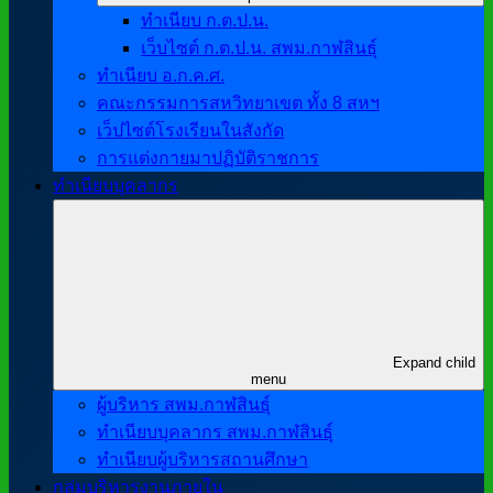
ทำเนียบ ก.ต.ป.น.
เว็บไซต์ ก.ต.ป.น. สพม.กาฬสินธุ์
ทำเนียบ อ.ก.ค.ศ.
คณะกรรมการสหวิทยาเขต ทั้ง 8 สหฯ
เว็ปไซต์โรงเรียนในสังกัด
การแต่งกายมาปฏิบัติราชการ
ทำเนียบบุคลากร
Expand child
menu
ผู้บริหาร สพม.กาฬสินธุ์
ทำเนียบบุคลากร สพม.กาฬสินธุ์
ทำเนียบผู้บริหารสถานศึกษา
กลุ่มบริหารงานภายใน