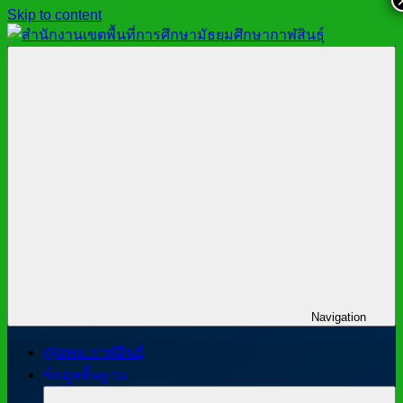
Skip to content
สำนักงาน
สพม.กาฬสินธุ์,
เขต
สำนักงาน
พื้นที่
เขต
การ
พื้นที่
ศึกษา
การ
มัธยมศึกษา
ศึกษา
กาฬสินธุ์
มัธยมศึกษา
กาฬสินธุ์
Navigation
@สพม.กาฬสินธุ์
ข้อมูลพื้นฐาน