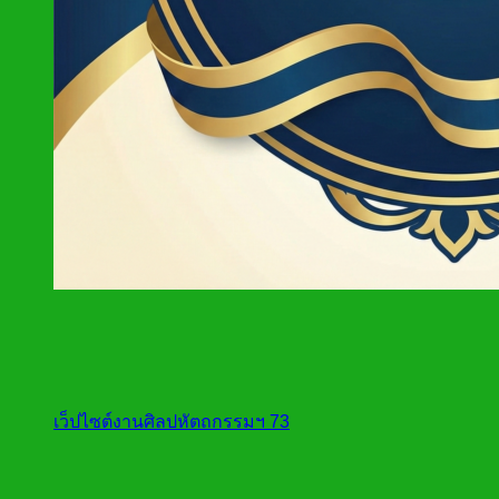
เว็ปไซต์งานศิลปหัตถกรรมฯ 73