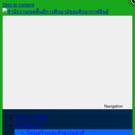
Skip to content
สำนักงาน
สพม.กาฬสินธุ์,
เขต
สำนักงาน
พื้นที่
เขต
การ
พื้นที่
ศึกษา
การ
มัธยมศึกษา
ศึกษา
กาฬสินธุ์
มัธยมศึกษา
กาฬสินธุ์
Navigation
@สพม.กาฬสินธุ์
ข้อมูลพื้นฐาน
โครงสร้างและอำนาจหน้าที่