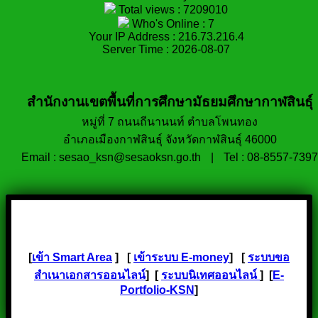
Total views : 7209010
Who's Online : 7
Your IP Address : 216.73.216.4
Server Time : 2026-08-07
สำนักงานเขตพื้นที่การศึกษามัธยมศึกษากาฬสินธุ์
หมู่ที่ 7 ถนนถีนานนท์ ตำบลโพนทอง
อำเภอเมืองกาฬสินธุ์ จังหวัดกาฬสินธุ์ 46000
Email : sesao_ksn@sesaoksn.go.th
|
Tel : 08-8557-7397
[
เข้า Smart Area
] [
เข้าระบบ E-money
] [
ระบบขอ
สำเนาเอกสารออนไลน์
] [
ระบบนิเทศออนไลน์
] [
E-
Portfolio-KSN
]