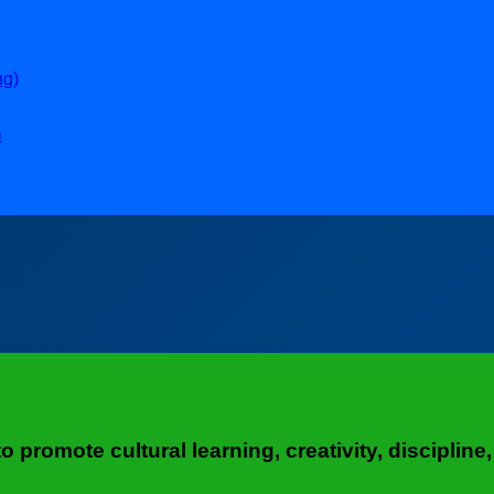
ng)
ล
 promote cultural learning, creativity, disciplin