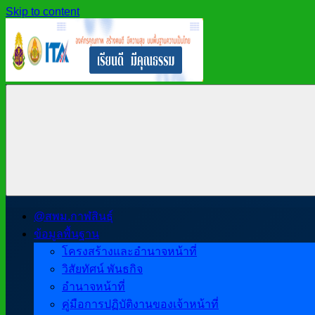
Skip to content
สำนักงาน
สพม.กาฬสินธุ์,
เขต
สำนักงาน
พื้นที่
เขต
การ
พื้นที่
ศึกษา
การ
มัธยมศึกษา
ศึกษา
กาฬสินธุ์
มัธยมศึกษา
@สพม.กาฬสินธุ์
กาฬสินธุ์
ข้อมูลพื้นฐาน
โครงสร้างและอำนาจหน้าที่
วิสัยทัศน์ พันธกิจ
อำนาจหน้าที่
คู่มือการปฏิบัติงานของเจ้าหน้าที่