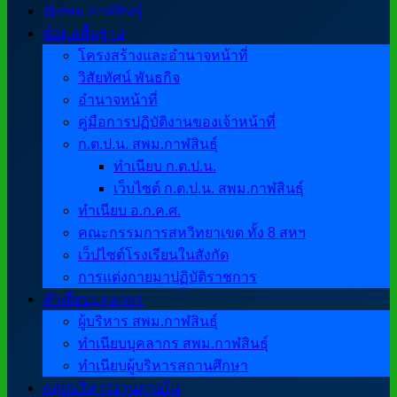
@สพม.กาฬสินธุ์
ข้อมูลพื้นฐาน
โครงสร้างและอำนาจหน้าที่
วิสัยทัศน์ พันธกิจ
อำนาจหน้าที่
คู่มือการปฏิบัติงานของเจ้าหน้าที่
ก.ต.ป.น. สพม.กาฬสินธุ์
ทำเนียบ ก.ต.ป.น.
เว็บไซต์ ก.ต.ป.น. สพม.กาฬสินธุ์
ทำเนียบ อ.ก.ค.ศ.
คณะกรรมการสหวิทยาเขต ทั้ง 8 สหฯ
เว็ปไซต์โรงเรียนในสังกัด
การแต่งกายมาปฏิบัติราชการ
ทำเนียบบุคลากร
ผู้บริหาร สพม.กาฬสินธุ์
ทำเนียบบุคลากร สพม.กาฬสินธุ์
ทำเนียบผู้บริหารสถานศึกษา
กลุ่มบริหารงานภายใน