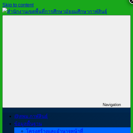
Skip to content
สำนักงาน
สพม.กาฬสินธุ์,
เขต
สำนักงาน
พื้นที่
เขต
การ
พื้นที่
ศึกษา
การ
มัธยมศึกษา
ศึกษา
กาฬสินธุ์
มัธยมศึกษา
กาฬสินธุ์
Navigation
@สพม.กาฬสินธุ์
ข้อมูลพื้นฐาน
โครงสร้างและอำนาจหน้าที่