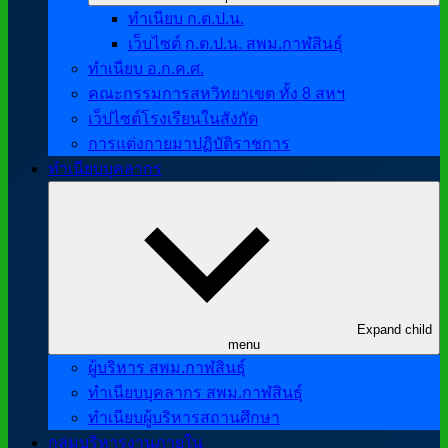
ทำเนียบ ก.ต.ป.น.
เว็บไซต์ ก.ต.ป.น. สพม.กาฬสินธุ์
ทำเนียบ อ.ก.ค.ศ.
คณะกรรมการสหวิทยาเขต ทั้ง 8 สหฯ
เว็ปไซต์โรงเรียนในสังกัด
การแต่งกายมาปฏิบัติราชการ
ทำเนียบบุคลากร
Expand child
menu
ผู้บริหาร สพม.กาฬสินธุ์
ทำเนียบบุคลากร สพม.กาฬสินธุ์
ทำเนียบผู้บริหารสถานศึกษา
กลุ่มบริหารงานภายใน