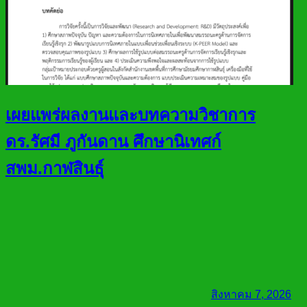
เผยแพร่ผลงานและบทความวิชาการ
ดร.รัศมี ภูกันดาน ศึกษานิเทศก์
สพม.กาฬสินธุ์
สิงหาคม 7, 2026