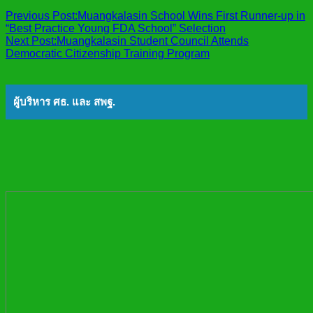
Previous Post:
Muangkalasin School Wins First Runner-up in
“Best Practice Young FDA School” Selection
Next Post:
Muangkalasin Student Council Attends
Democratic Citizenship Training Program
ผู้บริหาร ศธ. และ สพฐ.