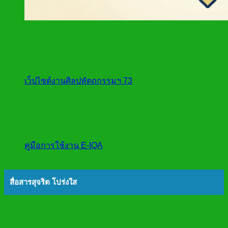
เว็ปไซต์งานศิลปหัตถกรรมฯ 73
คู่มือการใช้งาน E-IQA
สื่อสารสุจริต โปร่งใส