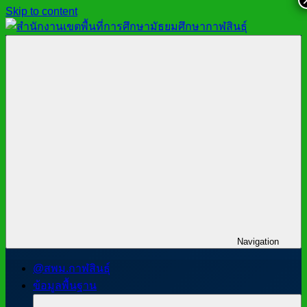
Skip to content
สำนักงาน
สพม.กาฬสินธุ์,
เขต
สำนักงาน
พื้นที่
เขต
การ
พื้นที่
ศึกษา
การ
มัธยมศึกษา
ศึกษา
กาฬสินธุ์
มัธยมศึกษา
กาฬสินธุ์
Navigation
@สพม.กาฬสินธุ์
ข้อมูลพื้นฐาน