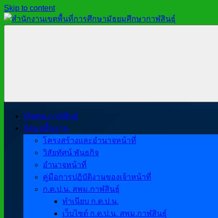
Skip to content
สำนักงาน
สพม.กาฬสินธุ์,
เขต
สำนักงาน
พื้นที่
เขต
การ
พื้นที่
ศึกษา
การ
มัธยมศึกษา
ศึกษา
กาฬสินธุ์
มัธยมศึกษา
@สพม.กาฬสินธุ์
กาฬสินธุ์
ข้อมูลพื้นฐาน
โครงสร้างและอำนาจหน้าที่
วิสัยทัศน์ พันธกิจ
อำนาจหน้าที่
คู่มือการปฏิบัติงานของเจ้าหน้าที่
ก.ต.ป.น. สพม.กาฬสินธุ์
ทำเนียบ ก.ต.ป.น.
เว็บไซต์ ก.ต.ป.น. สพม.กาฬสินธุ์