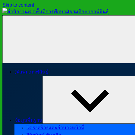
Skip to content
สำนักงาน
สพม.กาฬสินธุ์,
เขต
สำนักงาน
พื้นที่
เขต
การ
พื้นที่
ศึกษา
การ
มัธยมศึกษา
ศึกษา
กาฬสินธุ์
มัธยมศึกษา
@สพม.กาฬสินธุ์
กาฬสินธุ์
ข้อมูลพื้นฐาน
โครงสร้างและอำนาจหน้าที่