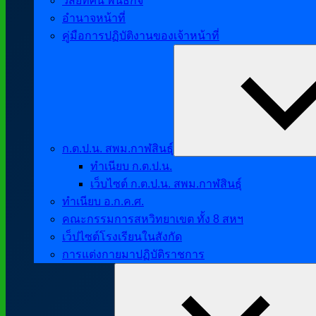
วิสัยทัศน์ พันธกิจ
อำนาจหน้าที่
คู่มือการปฏิบัติงานของเจ้าหน้าที่
ก.ต.ป.น. สพม.กาฬสินธุ์
ทำเนียบ ก.ต.ป.น.
เว็บไซต์ ก.ต.ป.น. สพม.กาฬสินธุ์
ทำเนียบ อ.ก.ค.ศ.
คณะกรรมการสหวิทยาเขต ทั้ง 8 สหฯ
เว็ปไซต์โรงเรียนในสังกัด
การแต่งกายมาปฏิบัติราชการ