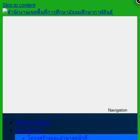
Skip to content
สำนักงาน
สพม.กาฬสินธุ์,
เขต
สำนักงาน
พื้นที่
เขต
การ
พื้นที่
ศึกษา
การ
มัธยมศึกษา
ศึกษา
กาฬสินธุ์
มัธยมศึกษา
กาฬสินธุ์
Navigation
@สพม.กาฬสินธุ์
ข้อมูลพื้นฐาน
โครงสร้างและอำนาจหน้าที่