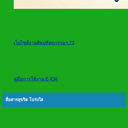
เว็ปไซต์งานศิลปหัตถกรรมฯ 73
คู่มือการใช้งาน E-IQA
สื่อสารสุจริต โปร่งใส