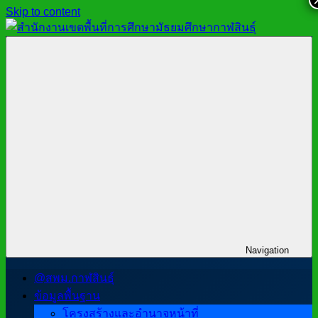
Skip to content
สำนักงาน
สพม.กาฬสินธุ์,
เขต
สำนักงาน
พื้นที่
เขต
การ
พื้นที่
ศึกษา
การ
มัธยมศึกษา
ศึกษา
กาฬสินธุ์
มัธยมศึกษา
กาฬสินธุ์
Navigation
@สพม.กาฬสินธุ์
ข้อมูลพื้นฐาน
โครงสร้างและอำนาจหน้าที่