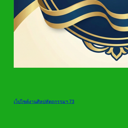
เว็ปไซต์งานศิลปหัตถกรรมฯ 73