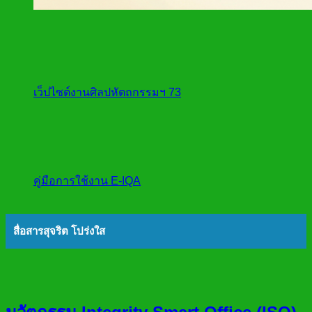
เว็ปไซต์งานศิลปหัตถกรรมฯ 73
คู่มือการใช้งาน E-IQA
สื่อสารสุจริต โปร่งใส