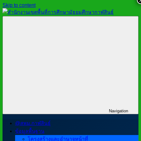
Skip to content
สำนักงาน
สพม.กาฬสินธุ์,
เขต
สำนักงาน
พื้นที่
เขต
การ
พื้นที่
ศึกษา
การ
มัธยมศึกษา
ศึกษา
กาฬสินธุ์
มัธยมศึกษา
กาฬสินธุ์
Navigation
@สพม.กาฬสินธุ์
ข้อมูลพื้นฐาน
โครงสร้างและอำนาจหน้าที่