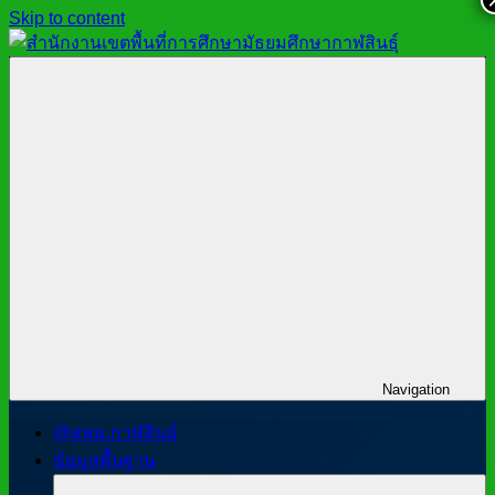
Skip to content
สำนักงาน
สพม.กาฬสินธุ์,
เขต
สำนักงาน
พื้นที่
เขต
การ
พื้นที่
ศึกษา
การ
มัธยมศึกษา
ศึกษา
กาฬสินธุ์
มัธยมศึกษา
กาฬสินธุ์
Navigation
@สพม.กาฬสินธุ์
ข้อมูลพื้นฐาน