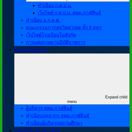
ทำเนียบ ก.ต.ป.น.
เว็บไซต์ ก.ต.ป.น. สพม.กาฬสินธุ์
ทำเนียบ อ.ก.ค.ศ.
คณะกรรมการสหวิทยาเขต ทั้ง 8 สหฯ
เว็ปไซต์โรงเรียนในสังกัด
การแต่งกายมาปฏิบัติราชการ
ทำเนียบบุคลากร
Expand child
menu
ผู้บริหาร สพม.กาฬสินธุ์
ทำเนียบบุคลากร สพม.กาฬสินธุ์
ทำเนียบผู้บริหารสถานศึกษา
กลุ่มบริหารงานภายใน