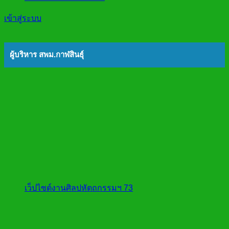
เข้าสู่ระบบ
ผู้บริหาร สพม.กาฬสินธุ์
เว็ปไซต์งานศิลปหัตถกรรมฯ 73