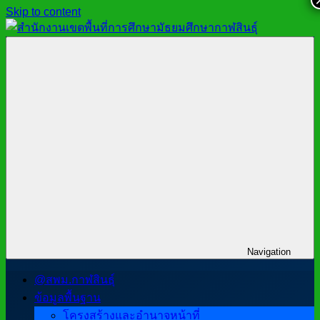
Skip to content
สำนักงาน
สพม.กาฬสินธุ์,
เขต
สำนักงาน
พื้นที่
เขต
การ
พื้นที่
ศึกษา
การ
มัธยมศึกษา
ศึกษา
กาฬสินธุ์
มัธยมศึกษา
กาฬสินธุ์
Navigation
@สพม.กาฬสินธุ์
ข้อมูลพื้นฐาน
โครงสร้างและอำนาจหน้าที่