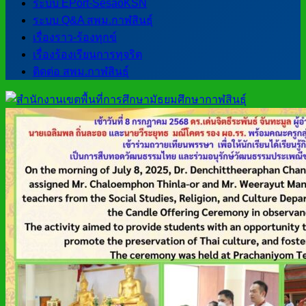
ระบบ EPort-SesaoKSN
ระบบ Q&A สพม.กาฬสินธุ์
เรื่องราว-ร้องทุกข์
เรื่องร้องเรียนการทุจริต
ติดต่อ สพม.กาฬสินธุ์